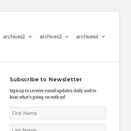
archives2
archives3
archives4
Subscribe to Newsletter
Sign up to receive email updates daily and to
hear what's going on with us!
First
Name
Last