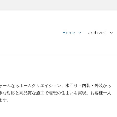
Primary
Home
archives1
menu
ォームならホームクリエイション。水回り・内装・外装から
寧な対応と高品質な施工で理想の住まいを実現。お客様一人
ます。