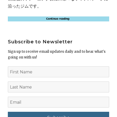
沿ったジムです。
Subscribe to Newsletter
Sign up to receive email updates daily and to hear what's
going on with us!
First
Name
Last
Name
Email