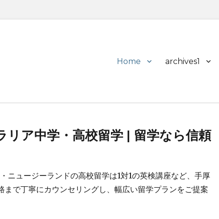
Primary
Home
archives1
menu
リア中学・高校留学 | 留学なら信頼
ア・ニュージーランドの高校留学は1対1の英検講座など、手厚
路まで丁寧にカウンセリングし、幅広い留学プランをご提案