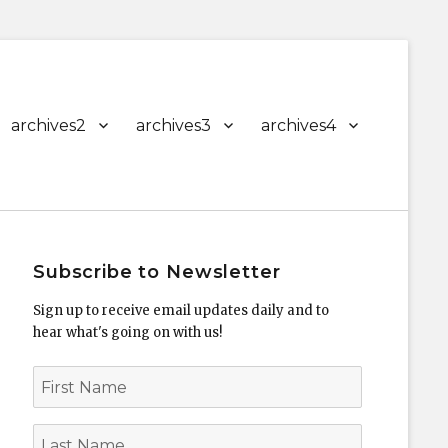
archives2
archives3
archives4
Subscribe to Newsletter
Sign up to receive email updates daily and to
hear what's going on with us!
First
Name
Last