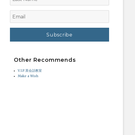
Name
Email
Other Recommends
V.I.P.英会話教室
Make a Wish